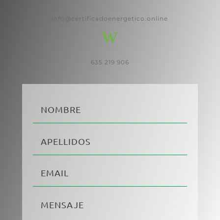
info@certificadoenergetico.online
w
635 219 906