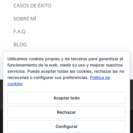
CASOS DE ÉXITO
SOBRE MÍ
F.A.Q
BLOG
CONTACTO
Utilizamos cookies propias y de terceros para garantizar el
funcionamiento de la web, medir su uso y mejorar nuestros
servicios. Puede aceptar todas las cookies, rechazar las no
necesarias o configurar sus preferencias.
Política de
cookies
Política de privacidad
Aviso legal
Aceptar todo
Política de cookies
Rechazar
© CERTIFICADO ENERGÉTICO 2020 | TODOS
Configurar
LOS DERECHOS RESERVADOS