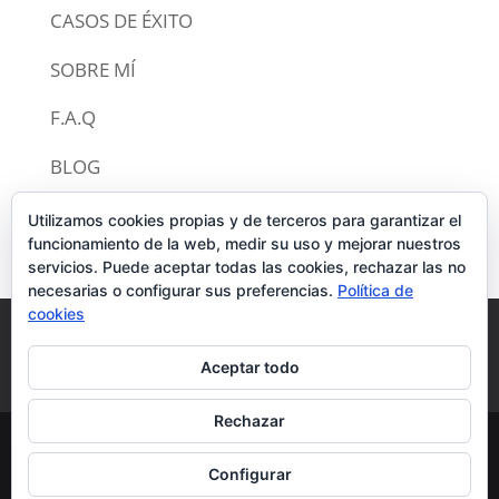
CASOS DE ÉXITO
SOBRE MÍ
F.A.Q
BLOG
CONTACTO
Utilizamos cookies propias y de terceros para garantizar el
funcionamiento de la web, medir su uso y mejorar nuestros
servicios. Puede aceptar todas las cookies, rechazar las no
necesarias o configurar sus preferencias.
Política de
cookies
Política de privacidad
Aviso legal
Aceptar todo
Política de cookies
Rechazar
© CERTIFICADO ENERGÉTICO 2020 | TODOS
Configurar
LOS DERECHOS RESERVADOS