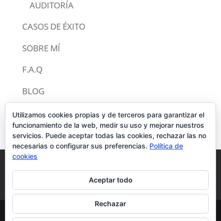
AUDITORÍA
CASOS DE ÉXITO
SOBRE MÍ
F.A.Q
BLOG
CONTACTO
Utilizamos cookies propias y de terceros para garantizar el
funcionamiento de la web, medir su uso y mejorar nuestros
servicios. Puede aceptar todas las cookies, rechazar las no
necesarias o configurar sus preferencias.
Política de
cookies
Política de privacidad
Aviso legal
Aceptar todo
Política de cookies
Rechazar
© CERTIFICADO ENERGÉTICO 2020 | TODOS