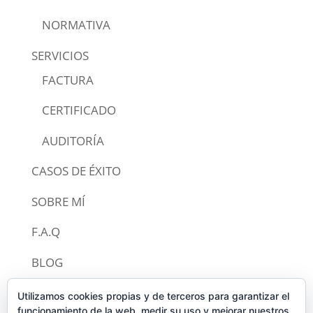
NORMATIVA
SERVICIOS
FACTURA
CERTIFICADO
AUDITORÍA
CASOS DE ÉXITO
SOBRE MÍ
F.A.Q
BLOG
CONTACTO
Utilizamos cookies propias y de terceros para garantizar el
funcionamiento de la web, medir su uso y mejorar nuestros