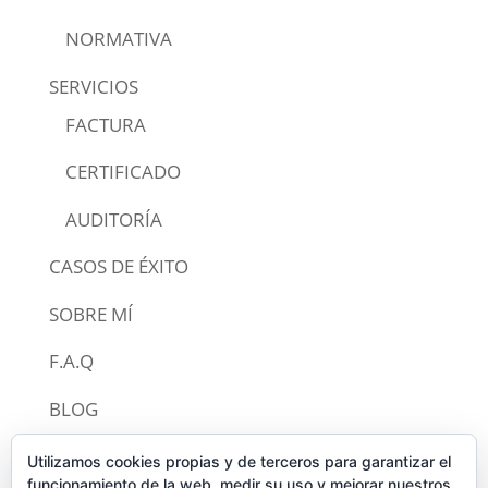
NORMATIVA
SERVICIOS
FACTURA
CERTIFICADO
AUDITORÍA
CASOS DE ÉXITO
SOBRE MÍ
F.A.Q
BLOG
CONTACTO
Utilizamos cookies propias y de terceros para garantizar el
funcionamiento de la web, medir su uso y mejorar nuestros