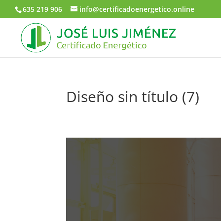
635 219 906
info@certificadoenergetico.online
Diseño sin título (7)